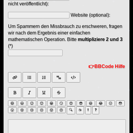
nicht veröffentlicht):
Website (optional):
Um Spammern den Missbrauch zu erschweren, fragen
wir nach dem Ergebnis einer einfachen
mathematischen Operation. Bitte
multipliziere 2 und 3
(*)
BBCode Hilfe
😄
😃
😉
😊
😁
😏
😍
😎
😆
😂
😐
😳
🔍
☕
❗
❓
😮
😵
😢
😣
😟
😠