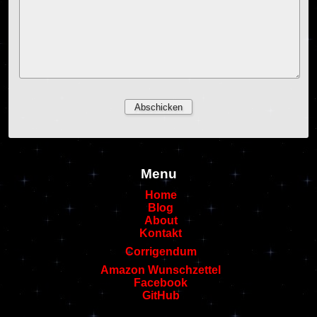
Menu
Home
Blog
About
Kontakt
Corrigendum
Amazon Wunschzettel
Facebook
GitHub