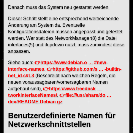
Danach muss das System neu gestartet werden.
Dieser Schritt stellt eine entsprechend weitreichende
Änderung am System da. Eventuelle
Konfigurationsdateien müssen angepasst und getestet
werden. Wer statt des NetworkManager(8) die Datei
interfaces(5) und ifupdown nutzt, muss zumindest diese
anpassen.
Siehe auch:
https://www.debian.o … #new-
interface-names
,
https://github.com/s … -builtin-
net_id.c#L3
(Beschreibt nach welchen Regeln, die
neuen voraussagbaren/vorhersagbaren Namen
aufgebaut sind),
https://www.freedesk …
tworkInterfaceNames/
,
file:///usr/share/do …
dev/README.Debian.gz
Benutzerdefinierte Namen für
Netzwerkschnittstellen