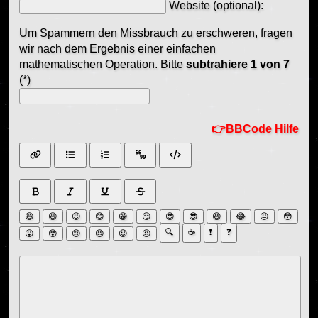
Website (optional):
Um Spammern den Missbrauch zu erschweren, fragen
wir nach dem Ergebnis einer einfachen
mathematischen Operation. Bitte
subtrahiere 1 von 7
(*)
BBCode Hilfe
😄
😃
😉
😊
😁
😏
😍
😎
😆
😂
😐
😳
🔍
☕
❗
❓
😮
😵
😢
😣
😟
😠