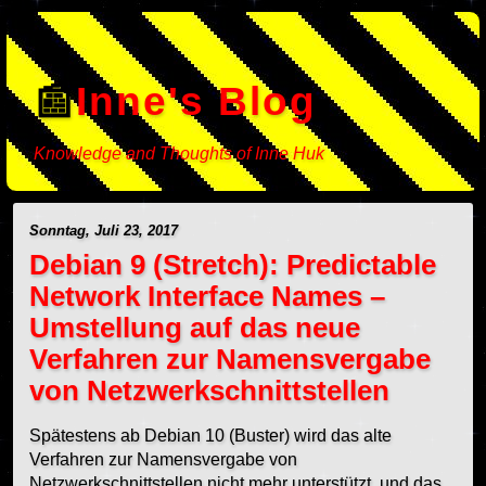
Inne's Blog
Knowledge and Thoughts of Inne Huk
Sonntag, Juli 23, 2017
Debian 9 (Stretch): Predictable
Network Interface Names –
Umstellung auf das neue
Verfahren zur Namensvergabe
von Netzwerkschnittstellen
Spätestens ab Debian 10 (Buster) wird das alte
Verfahren zur Namensvergabe von
Netzwerkschnittstellen nicht mehr unterstützt, und das