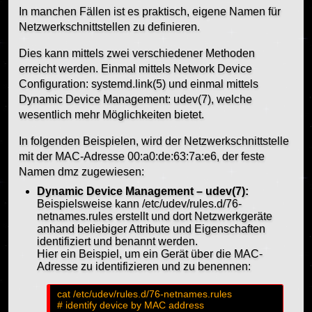
In manchen Fällen ist es praktisch, eigene Namen für
Netzwerkschnittstellen zu definieren.
Dies kann mittels zwei verschiedener Methoden
erreicht werden. Einmal mittels Network Device
Configuration: systemd.link(5) und einmal mittels
Dynamic Device Management: udev(7), welche
wesentlich mehr Möglichkeiten bietet.
In folgenden Beispielen, wird der Netzwerkschnittstelle
mit der MAC-Adresse 00:a0:de:63:7a:e6, der feste
Namen dmz zugewiesen:
Dynamic Device Management – udev(7):
Beispielsweise kann /etc/udev/rules.d/76-
netnames.rules erstellt und dort Netzwerkgeräte
anhand beliebiger Attribute und Eigenschaften
identifiziert und benannt werden.
Hier ein Beispiel, um ein Gerät über die MAC-
Adresse zu identifizieren und zu benennen:
cat /etc/udev/rules.d/76-netnames.rules

# identify device by MAC address
